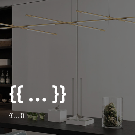
{{ ... }}
{{ ... }}