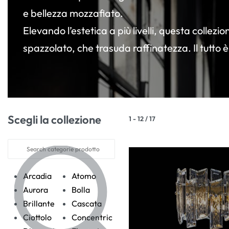
e bellezza mozzafiato.
Elevando l’estetica a più livelli, questa collez
spazzolato, che trasuda raffinatezza. Il tutto è
Scegli la collezione
1
-
12
/
17
Arcadia
Atomo
Aurora
Bolla
Brillante
Cascata
Ciottolo
Concentric