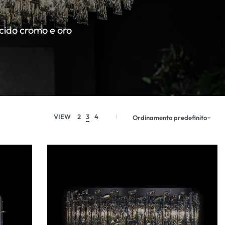
lucido cromo e oro
VIEW
2
3
4
Ordinamento predefinito