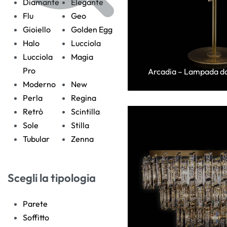
Diamante
Elegante
Flu
Geo
Gioiello
Golden Egg
Halo
Lucciola
Lucciola
Magia
Pro
Arcadia – Lampada d
Moderno
New
Perla
Regina
Retrò
Scintilla
Sole
Stilla
Tubular
Zenna
Scegli la tipologia
Parete
Soffitto