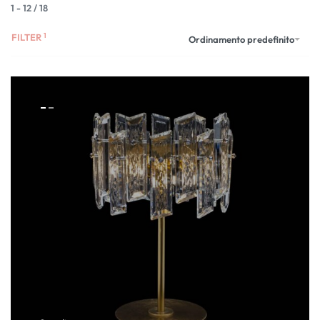
1
-
12
/
18
FILTER
Ordinamento predefinito