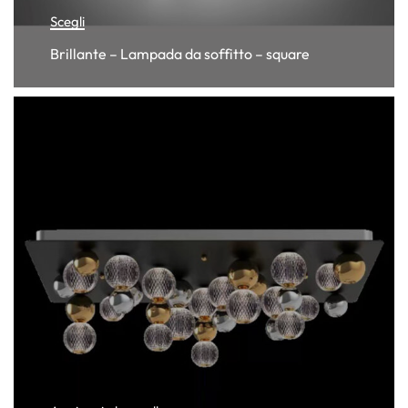
Scegli
Brillante – Lampada da soffitto – square