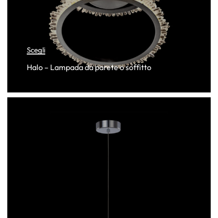
Scegli
Halo – Lampada da parete o soffitto