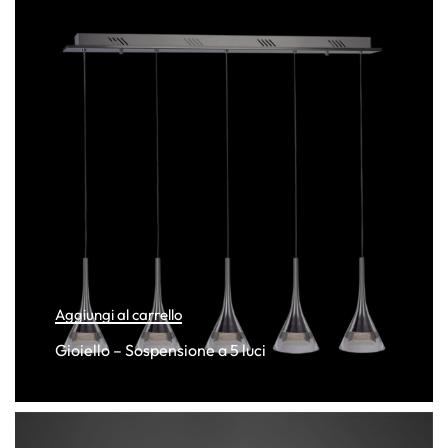
Aggiungi al carrello
Gioiello – Sospensione a 5 luci