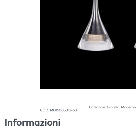
Categorie:
Gioiello
,
Moderno
MD15003012-5B
Informazioni