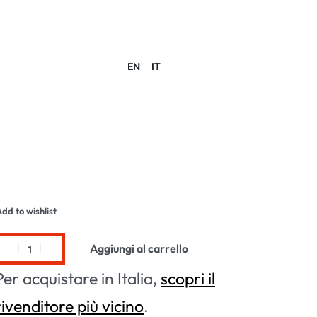
EN
IT
ACCOUNT
dd to wishlist
Aggiungi al carrello
Per acquistare in Italia,
scopri il
rivenditore più vicino
.