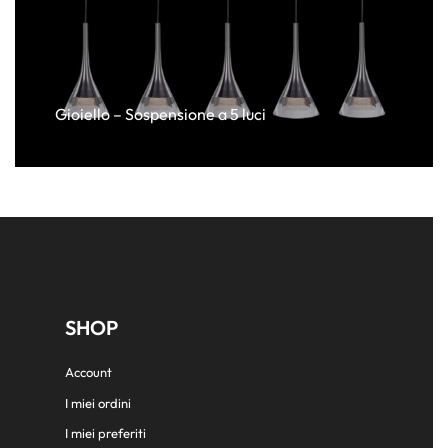
Gioiello – Sospensione a 5 luci
SHOP
Account
I miei ordini
I miei preferiti