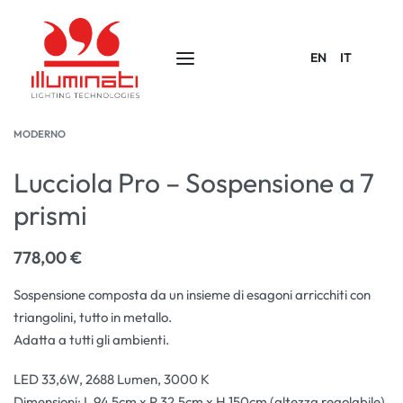
EN
IT
MODERNO
Lucciola Pro – Sospensione a 7
prismi
778,00
€
Sospensione composta da un insieme di esagoni arricchiti con
triangolini, tutto in metallo.
Adatta a tutti gli ambienti.
LED 33,6W, 2688 Lumen, 3000 K
Dimensioni: L 94,5cm x P 32,5cm x H 150cm (altezza regolabile)