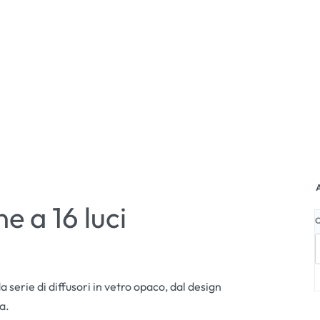
A
e a 16 luci
erie di diffusori in vetro opaco, dal design
a.