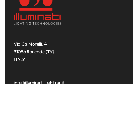
Via Ca Morelli, 4
31056 Roncade (TV)
ITALY
info@illuminati-lighting.it
+39 0422 950921
SHOP
Account
I miei ordini