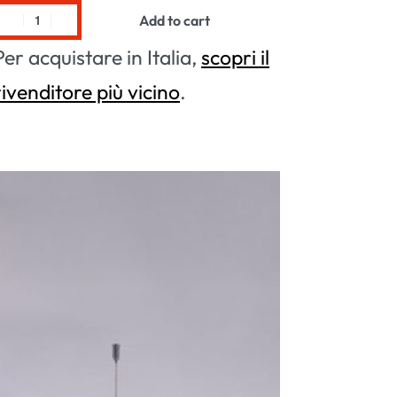
Add to cart
Per acquistare in Italia,
scopri il
rivenditore più vicino
.